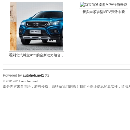
广汽本田母亲节限时内部抢购会
2012款全新奥迪A6L震撼上市
新实尚紧凑型MPV强势来袭
后排为尊 体验上汽旗舰荣威950
2012奥迪驾控汇河北联拓站5月27日激情启动
“感受经典魅力，驾驭世界向前”
河北广德行 跃动5月天 购车秒杀日
长安铃木启动“快乐春日，关怀伴行”活动
河北联拓奥迪5月回馈新老客户
看到北汽绅宝X55的全新动力组合，
河北安达：12款悦翔期待您的检验
达·芬奇
Powered by
autoheb.net1
X2
© 2001-2011
autoheb.net
部分内容来自网络，若有侵权，请联系我们删除！我们不保证信息的真实性，请联