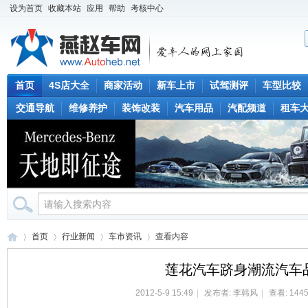
设为首页
收藏本站
应用
帮助
考核中心
首页
4S店大全
商家活动
新车上市
试驾测评
车型比较
交通导航
维修养护
装饰改装
汽车用品
汽配频道
租车
首页
行业新闻
车市资讯
查看内容
莲花汽车跻身潮流汽车
2012-5-9 15:49
|
发布者:
李韩风
|
查看: 1445
燕
›
›
›
›