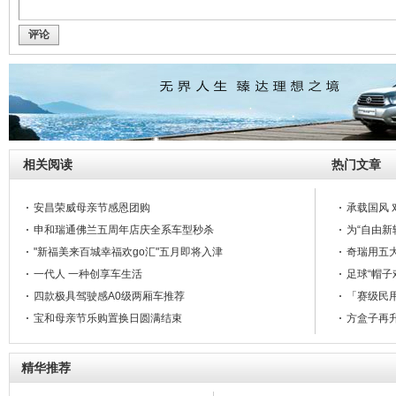
评论
相关阅读
热门文章
安昌荣威母亲节感恩团购
承载国风 
申和瑞通佛兰五周年店庆全系车型秒杀
为“自由新
"新福美来百城幸福欢go汇"五月即将入津
奇瑞用五大
一代人 一种创享车生活
足球“帽子
四款极具驾驶感A0级两厢车推荐
「赛级民用
宝和母亲节乐购置换日圆满结束
方盒子再升
温馨5月感恩母亲长安团购季
福田雷萨奔驰底盘52米泵车技术详解
精华推荐
河北安达：新悦翔深度试驾会火热招募