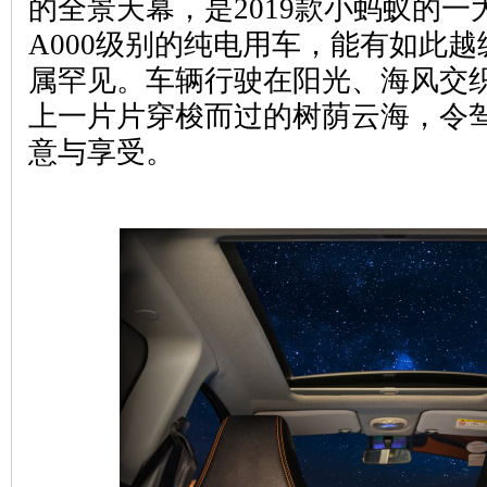
的全景天幕，是2019款小蚂蚁的
A000级别的纯电用车，能有如此
属罕见。车辆行驶在阳光、海风交
上一片片穿梭而过的树荫云海，令
意与享受。