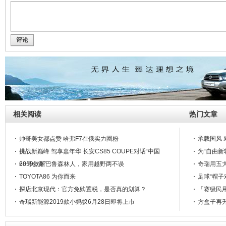
评论
相关阅读
热门文章
帅哥美女都点赞 哈弗F7在俄实力圈粉
承载国风 
挑战新巅峰 驾享嘉年华 长安CS85 COUPE对话“中国
为“自由新
66号公路”
2019款斯巴鲁森林人，家用越野两不误
奇瑞用五大
TOYOTA86 为你而来
足球“帽子
探店北京现代：官方免购置税，是否真的划算？
「赛级民用
奇瑞新能源2019款小蚂蚁6月28日即将上市
方盒子再升
率先推出国六版车型 奇瑞艾瑞泽双子星Pro版正式上市