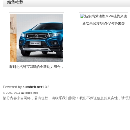
2019款名爵HS 将于6月27日上市
精华推荐
斩获环青海湖电动汽车挑战8项大奖 东风风神全新E70
演绎王者归来 ...
新实尚紧凑型MPV强势来袭
看到北汽绅宝X55的全新动力组合，
达·芬奇
Powered by
autoheb.net1
X2
© 2001-2011
autoheb.net
部分内容来自网络，若有侵权，请联系我们删除！我们不保证信息的真实性，请联