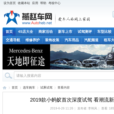
设为首页
收藏本站
应用
帮助
考核中心
首页
4S店大全
商家活动
新车上市
试驾测评
车型比较
交通导航
维修养护
装饰改装
汽车用品
汽配频道
租车
首页
选车购车
试乘试驾
查看内容
2019款小蚂蚁首次深度试驾 看潮流新
2019-6-26 11:26
|
发布者:
李韩风
|
查看: 185
燕
›
›
›
›