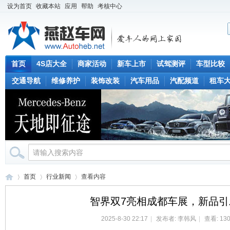
设为首页
收藏本站
应用
帮助
考核中心
首页
4S店大全
商家活动
新车上市
试驾测评
车型比较
交通导航
维修养护
装饰改装
汽车用品
汽配频道
租车
首页
行业新闻
查看内容
智界双7亮相成都车展，新品引
2025-8-30 22:17
|
发布者:
李韩风
|
查看: 130
燕
›
›
›