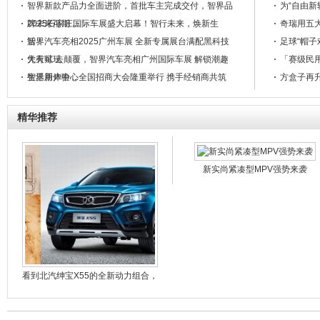
智界新款产品力全面进阶，首批车主完成交付，智界品
为“自由新
牌未来可期 ...
2025石家庄国际车展盛大启幕！智行未来，焕新生
奇瑞用五大
活！
智界汽车亮相2025广州车展 全新专属展台满配黑科技
足球“帽子
大有可玩
凭天赋 去颠覆，智界汽车亮相广州国际车展 解锁潮趣
「赛级民用
生活新体验 ...
智界用户中心全国招商大会隆重举行 携手经销商共筑
方盒子再升
高端智能出行新生态 ...
抢先打卡武汉 “智界大饭店”，解锁至臻服务新体验
智界双设计中心落子沪深，百亿投入开启品牌战略2.0
精华推荐
时代
智界品牌2.0时代震撼启幕，新款R7/S7小订预售即火
爆！
新实尚紧凑型MPV强势来袭
看到北汽绅宝X55的全新动力组合，
达·芬奇