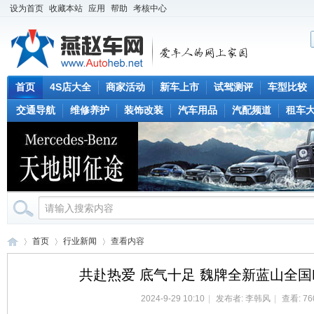
设为首页
收藏本站
应用
帮助
考核中心
首页
4S店大全
商家活动
新车上市
试驾测评
车型比较
交通导航
维修养护
装饰改装
汽车用品
汽配频道
租车
首页
行业新闻
查看内容
共赴热爱 底气十足 魏牌全新蓝山全国
2024-9-29 10:10
|
发布者:
李韩风
|
查看: 76
燕
›
›
›