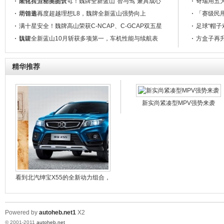
能化实力全面提升 ...
来自行业精英的认可！魏牌全新蓝山“智与驾”兼具成心
奇瑞用五大
动首选 ...
周销量再度超越理想L8，魏牌全新蓝山强势向上
「赛级民用
满十星安全！魏牌高山荣获C-NCAP、C-GCAP双五星
足球“帽子
认证
魏牌全新蓝山10月斩获多项第一，车机性能与续航表
方盒子再升
现位居各大榜单榜首 ...
十一出行报告新鲜出炉！魏牌全新蓝山凭何持续圈粉？
插混VS增程：魏牌全新蓝山用天花板Hi4诠释都市家庭
精华推荐
用车最优解 ...
四冠王飞驰天马，东风风神奕炫杯点燃秋日速度激情
践行无畏精神，东风猛士917携手医药精英上演戈壁群
英会
东风风神L7 EV上市 10.99万元起 国产纯电SUV集体杀
新实尚紧凑型MPV强势来袭
疯了
中国百万级豪华电动越野新巅峰，东风猛士917蛟龙战
甲上市交付 ...
东风猛士917携手医药精英出征第七届医联赛，徒步穿
越大漠戈壁 ... ...
人气男神陆毅空降东风奕派直播间，海量福利火热派送
看到北汽绅宝X55的全新动力组合，
达·芬奇
Powered by
autoheb.net1
X2
© 2001-2011
autoheb.net