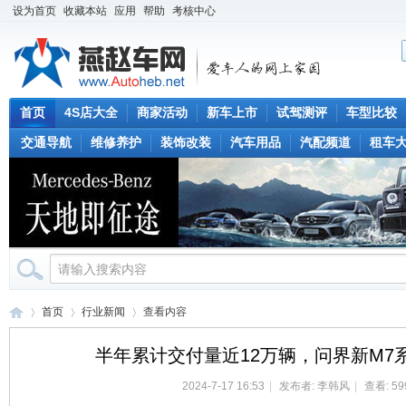
设为首页
收藏本站
应用
帮助
考核中心
首页
4S店大全
商家活动
新车上市
试驾测评
车型比较
交通导航
维修养护
装饰改装
汽车用品
汽配频道
租车
首页
行业新闻
查看内容
半年累计交付量近12万辆，问界新M7
2024-7-17 16:53
|
发布者:
李韩风
|
查看: 59
燕
›
›
›