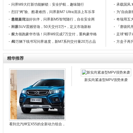
问界M9大灯新功能解锁：安全护航，趣味随行
承载国风 
烈日“烤”验、酷暑难挡，问界新M7 Ultra清凉上车乐享
为“自由新
悠然夏日 ...
暑期自驾游好伙伴，问界新M5智驾随行，自在安全两
奇瑞用五大
不误
问界SUV震撼登场，50天交付3万+，定义市场新标
「赛级民用
杆！
实力领跑豪华市场！问界M9完成7万交付，重构豪华格
足球“帽子
局
40万辆下线书写问界速度，新M7系列交付量20万占品
方盒子再升
牌半数！
40万辆下线创全新里程碑，问界新M7系列累计交付破
20万辆占半数 ...
高能就位·美好如7 -问界新M7 Ultra高端品鉴沙龙-于石
精华推荐
家庄滹沱宾馆圆满结束！ ...
问界汽车领跑新能源汽车市场，问界新M7 Ultra成销量
黑马
弯道遇险不再怕，问界新M5主动安全能力惊艳全场
高能就位 美好如7 问界新M7 Ultra高端品鉴沙龙-唐山
新实尚紧凑型MPV强势来袭
站 完美收官！ ...
累计销量居中国市场新势力车型TOP 1，问界新M7
Ultra成国民SUV首选 ...
看到北汽绅宝X55的全新动力组合，
达·芬奇