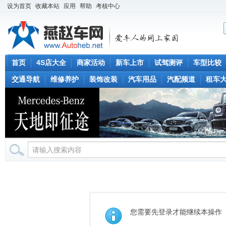
设为首页
收藏本站
应用
帮助
考核中心
首页
4S店大全
商家活动
新车上市
试驾测评
车型比较
交通导航
维修养护
装饰改装
汽车用品
汽配频道
租车
您需要先登录才能继续本操作