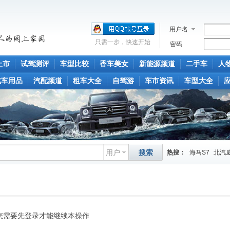
用户名
只需一步，快速开始
密码
上市
试驾测评
车型比较
香车美女
新能源频道
二手车
人
汽车用品
汽配频道
租车大全
自驾游
车市资讯
车型大全
用户
搜索
热搜：
海马S7
北汽威
您需要先登录才能继续本操作